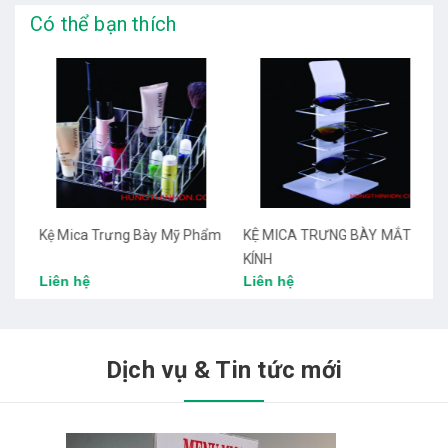
Có thể bạn thích
g
Kệ Mica Trưng Bày Mỹ Phẩm
KỆ MICA TRƯNG BÀY MẮT
T
KÍNH
Liên hệ
Liên hệ
L
Dịch vụ & Tin tức mới