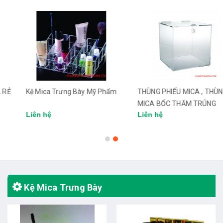
Kệ Mica Trưng Bày Mỹ Phẩm
THÙNG PHIẾU MICA , THÙNG
MICA BỐC THĂM TRÚNG
Liên hệ
Liên hệ
THƯỞNG TP HCM
Kệ Mica Trưng Bày