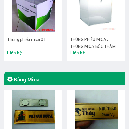
Thùng phiếu mica 01
THÙNG PHIẾU MICA ,
THÙNG MICA BỐC THĂM
Liên hệ
Liên hệ
TRÚNG THƯỞNG TP HCM
Bảng Mica