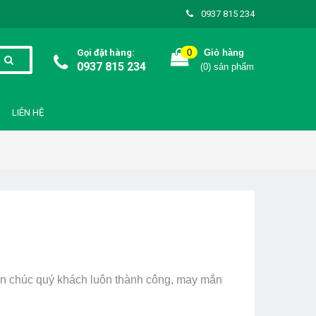
0937 815 234
Gọi đặt hàng:
0
Giỏ hàng
0937 815 234
(
0
) sản phẩm
LIÊN HỆ
Xin chúc quý khách luôn thành công, may mắn