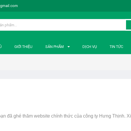
@gmail.com
Ủ
GIỚI THIỆU
SẢN PHẨM
DỊCH VỤ
TIN TỨC
 bạn đã ghé thăm website chính thức của công ty Hưng Thịnh. 