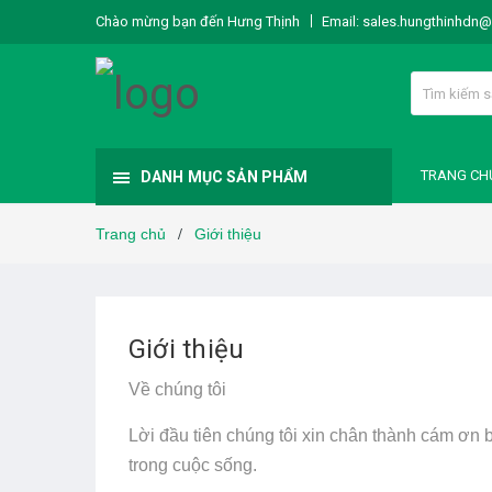
Chào mừng bạn đến Hưng Thịnh
Email:
sales.hungthinhdn
TRANG CH
DANH MỤC SẢN PHẨM
Trang chủ
Giới thiệu
/
Giới thiệu
Về chúng tôi
Lời đầu tiên chúng tôi xin chân thành cám ơn
trong cuộc sống.