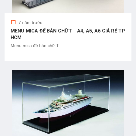
7 năm trước
MENU MICA ĐỂ BÀN CHỮ T - A4, A5, A6 GIÁ RẺ TP
HCM
Menu mica để bàn chữ T