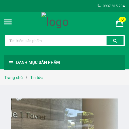
0937 815 234
0
DANH MỤC SẢN PHẨM
Trang chủ
Tin tức
/