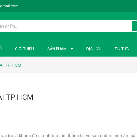
@gmail.com
Ủ
GIỚI THIỆU
SẢN PHẨM
DỊCH VỤ
TIN TỨC
ẠI TP HCM
ẠI TP HCM
 vai trò là khung để giữ những tấm thông tin về sản phẩm, món ăn mà