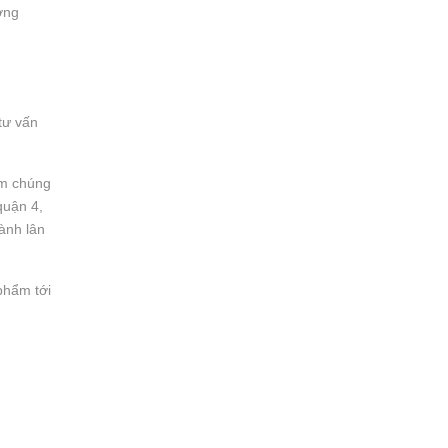
ợng
tư vấn
ẩm chúng
quận 4,
ành lân
phẩm tới