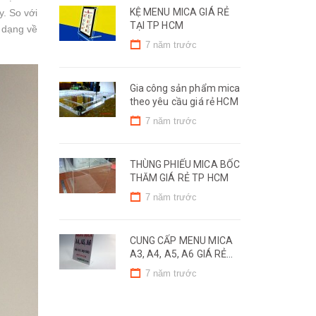
KỆ MENU MICA GIÁ RẺ
. So với
TẠI TP HCM
a dạng về
7 năm trước
Gia công sản phẩm mica
theo yêu cầu giá rẻ HCM
7 năm trước
THÙNG PHIẾU MICA BỐC
THĂM GIÁ RẺ TP HCM
7 năm trước
CUNG CẤP MENU MICA
A3, A4, A5, A6 GIÁ RẺ
TẠI TP HCM
7 năm trước