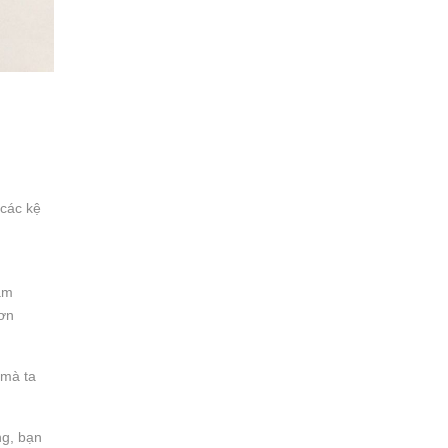
 các kệ
àm
đơn
 mà ta
ng, bạn