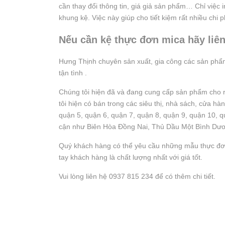
cần thay đổi thông tin, giá giả sản phẩm… Chỉ việc 
khung kệ. Việc này giúp cho tiết kiệm rất nhiều chi p
Nếu cần kệ thực đơn mica hãy liê
Hưng Thịnh chuyên sản xuất, gia công các sản ph
tận tình .
Chúng tôi hiện đã và đang cung cấp sản phẩm cho 
tôi hiện có bán trong các siêu thị, nhà sách, cửa h
quận 5, quận 6, quận 7, quận 8, quận 9, quận 10, q
cận như Biên Hòa Đồng Nai, Thủ Dầu Một Bình Dư
Quý khách hàng có thể yêu cầu những mẫu thực đơn
tay khách hàng là chất lượng nhất với giá tốt.
Vui lòng liên hệ 0937 815 234 để có thêm chi tiết.