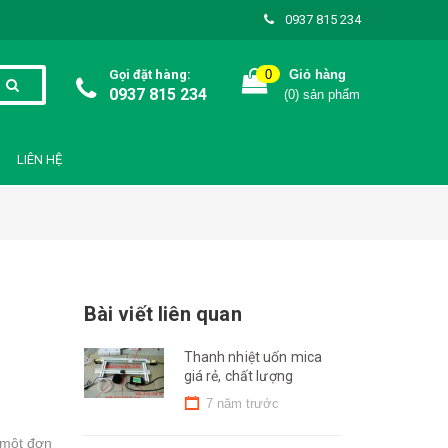
0937 815 234
Gọi đặt hàng:
0
Giỏ hàng
0937 815 234
(
0
) sản phẩm
LIÊN HỆ
Bài viết liên quan
Thanh nhiệt uốn mica
giá rẻ, chất lượng
7 năm trước
 một đơn