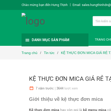
Chào mừng bạn đến Hưng Thịnh
Email:
sales.hungthinhdn
TRANG CH
DANH MỤC SẢN PHẨM
Trang chủ
Tin tức
KỆ THỰC ĐƠN MICA GIÁ RẺ T
/
/
KỆ THỰC ĐƠN MICA GIÁ RẺ T
7 năm trước
|
3644
lượt xem
Giới thiệu về kệ thực đơn mica
Kệ thực đơn mica
hay còn gọi là
kệ menu mica
có