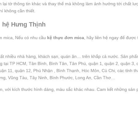
in lại tờ thông tin khác và thay thế mà không làm ảnh hưởng tới chất lư
hí không cần thiết.
n hệ Hưng Thịnh
ẩm mica, Nếu có nhu cầu
kệ thực đơn mica
, hãy liên hệ ngay để được 
rất nhiều nhà hàng, khách sạn, quán ăn… trên khắp cả nước. Sản ph
àng tại TP HCM, Tân Bình, Bình Tân, Tân Phú, quận 1, quận 2, quận 3, 
uận 11, quận 12, Phú Nhận , Bình Thạnh, Hóc Môn, Củ Chi, các tỉnh th
ơng, Vũng Tàu, Tây Ninh, Bình Phước, Long An, Cần Thơ…
, với kích thước hình dáng, màu sắc khác nhau. Cam kết những sản 