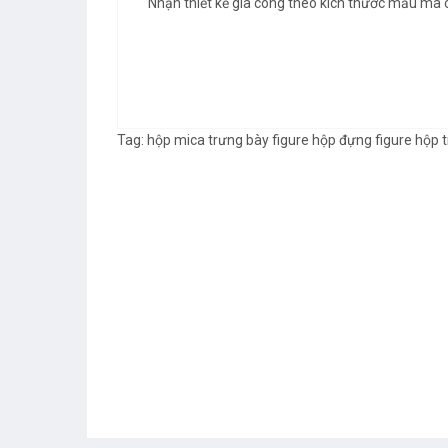
Nhận thiết kế gia công theo kích thước mẫu mã c
Tag:
hộp mica trưng bày figure
hộp đựng figure
hộp t