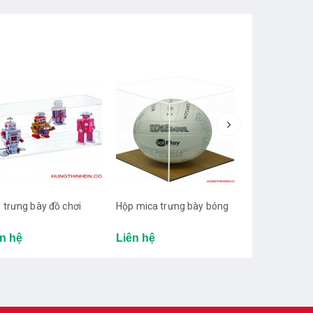
 trưng bày đồ chơi
Hộp mica trưng bày bóng
Hộp mica trưn
trưng bày sả
n hệ
Liên hệ
Liên hệ