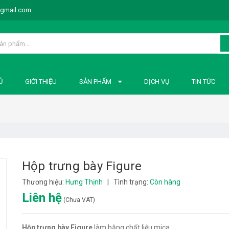
@gmail.com
Ủ
GIỚI THIỆU
SẢN PHẨM
DỊCH VỤ
TIN TỨC
Hộp trưng bày Figure
Thương hiệu:
Hưng Thịnh
|
Tình trạng:
Còn hàng
Liên hệ
(Chưa VAT)
Hộp trưng bày Figure
làm bằng chất liệu mica.