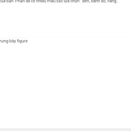
ủa bạn. Phần đế có nhiều màu sắc lựa chọn : đen, xanh đỏ, vàng...
rưng bày figure