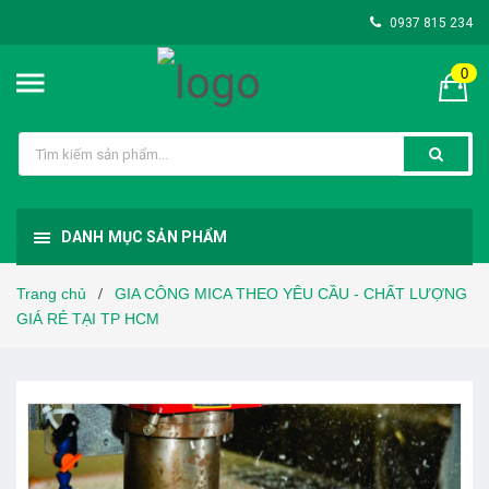
0937 815 234
0
DANH MỤC SẢN PHẨM
Trang chủ
GIA CÔNG MICA THEO YÊU CẦU - CHẤT LƯỢNG
/
GIÁ RẺ TẠI TP HCM