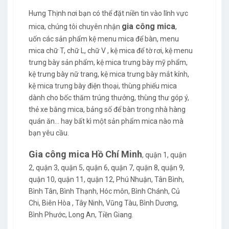
Hưng Thịnh nơi bạn có thể đặt niền tin vào lĩnh vực
gia công mica
mica, chúng tôi chuyên nhận
,
uốn các sản phẩm kệ menu mica để bàn, menu
mica chữ T, chữ L, chữ V , kệ mica để tờ rơi, kệ menu
trưng bày sản phẩm, kệ mica trưng bày mỹ phẩm,
kệ trưng bày nữ trang, kệ mica trưng bày mắt kính,
kệ mica trưng bày điện thoại, thùng phiếu mica
dành cho bốc thăm trúng thưởng, thùng thư góp ý,
thẻ xe bằng mica, bảng số để bàn trong nhà hàng
quán ăn... hay bất kì một sản phẩm mica nào mà
bạn yêu cầu.
Gia công mica Hồ Chí Minh
, quận 1, quận
2, quận 3, quận 5, quận 6, quận 7, quận 8, quận 9,
quận 10, quận 11, quận 12, Phú Nhuận, Tân Bình,
Bình Tân, Bình Thạnh, Hóc môn, Bình Chánh, Củ
Chi, Biên Hòa , Tây Ninh, Vũng Tàu, Bình Dương,
Bình Phước, Long An, Tiền Giang.