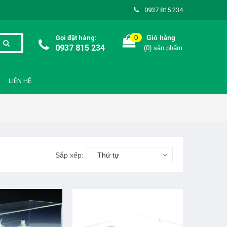
0937 815 234
Gọi đặt hàng:
0
Giỏ hàng
0937 815 234
(
0
) sản phẩm
LIÊN HỆ
Sắp xếp:
Thứ tự