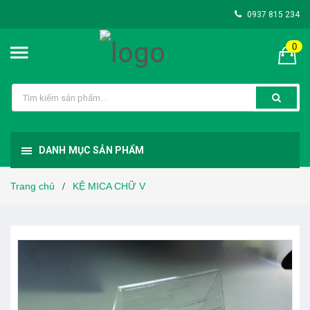
0937 815 234
0
DANH MỤC SẢN PHẨM
Trang chủ
KỆ MICA CHỮ V
/