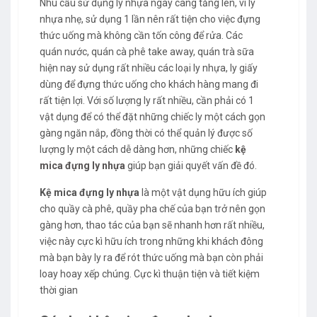
Nhu cầu sử dụng ly nhựa ngày càng tăng lên, vì ly
nhựa nhẹ, sử dụng 1 lần nên rất tiện cho việc đựng
thức uống mà không cần tốn công để rửa. Các
quán nước, quán cà phê take away, quán trà sữa
hiện nay sử dụng rất nhiều các loại ly nhựa, ly giấy
dùng để đựng thức uống cho khách hàng mang đi
rất tiện lợi. Với số lượng ly rất nhiều, cần phải có 1
vật dụng để có thể đặt những chiếc ly một cách gọn
gàng ngăn nắp, đồng thời có thể quản lý được số
lượng ly một cách dễ dàng hơn, những chiếc
kệ
mica đựng ly nhựa
giúp bạn giải quyết vấn đề đó.
Kệ mica đựng ly nhựa
là một vật dụng hữu ích giúp
cho quầy cà phê, quầy pha chế của bạn trở nên gọn
gàng hơn, thao tác của bạn sẽ nhanh hơn rất nhiều,
việc này cực kì hữu ích trong những khi khách đông
mà bạn bày ly ra để rót thức uống mà bạn còn phải
loay hoay xếp chúng. Cực kì thuận tiện và tiết kiệm
thời gian