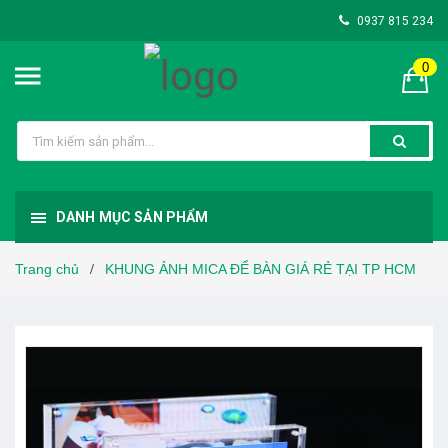
0937 815 234
0
DANH MỤC SẢN PHẨM
Trang chủ
KHUNG ẢNH MICA ĐỂ BÀN GIÁ RẺ TẠI TP HCM
/