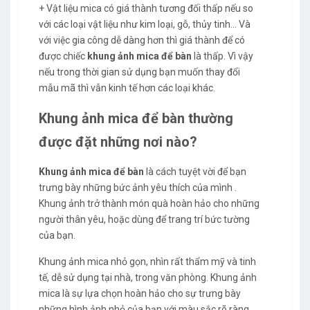
+ Vật liệu mica có giá thành tương đối thấp nếu so
với các loại vật liệu như kim loại, gỗ, thủy tinh… Và
với việc gia công dễ dàng hơn thì giá thành để có
được chiếc
khung ảnh mica để bàn
là thấp. Vì vậy
nếu trong thời gian sử dụng bạn muốn thay đổi
mẫu mã thì vẫn kinh tế hơn các loại khác.
Khung ảnh mica để bàn thường
được đặt những nơi nào?
Khung ảnh mica để bàn
là cách tuyệt vời để bạn
trưng bày những bức ảnh yêu thích của mình .
Khung ảnh trở thành món quà hoàn hảo cho những
người thân yêu, hoặc dùng để trang trí bức tường
của bạn.
Khung ảnh mica nhỏ gọn, nhìn rất thẩm mỹ và tinh
tế, dễ sử dụng tại nhà, trong văn phòng. Khung ảnh
mica là sự lựa chọn hoàn hảo cho sự trưng bày
những hình ảnh nhỏ của bạn với màu sắc rõ ràng.