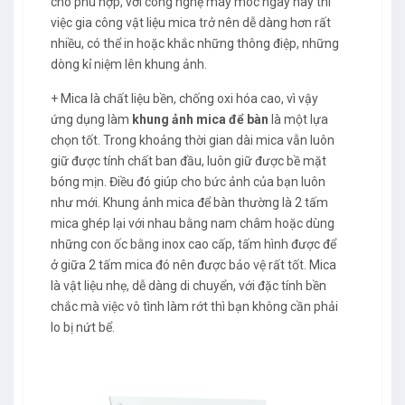
cho phù hợp, với công nghệ máy móc ngày nay thì
việc gia công vật liệu mica trở nên dễ dàng hơn rất
nhiều, có thể in hoặc khắc những thông điệp, những
dòng kỉ niệm lên khung ảnh.
+ Mica là chất liệu bền, chống oxi hóa cao, vì vậy
ứng dụng làm
khung ảnh mica để bàn
là một lựa
chọn tốt. Trong khoảng thời gian dài mica vẫn luôn
giữ được tính chất ban đầu, luôn giữ được bề mặt
bóng mịn. Điều đó giúp cho bức ảnh của bạn luôn
như mới. Khung ảnh mica để bàn thường là 2 tấm
mica ghép lại với nhau bằng nam châm hoặc dùng
những con ốc bằng inox cao cấp, tấm hình được để
ở giữa 2 tấm mica đó nên được bảo vệ rất tốt. Mica
là vật liệu nhẹ, dễ dàng di chuyển, với đặc tính bền
chắc mà việc vô tình làm rớt thì bạn không cần phải
lo bị nứt bể.